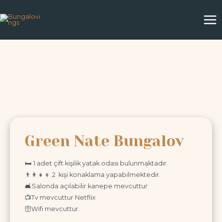
Green Nate Bungalov
🛏️ 1 adet çift kişilik yatak odası bulunmaktadır.
👨‍👩‍👧‍👦 2 kişi konaklama yapabilmektedir.
🛋️Salonda açılabilir kanepe mevcuttur.
📺Tv mevcuttur Netflix
🛜Wifi mevcuttur.