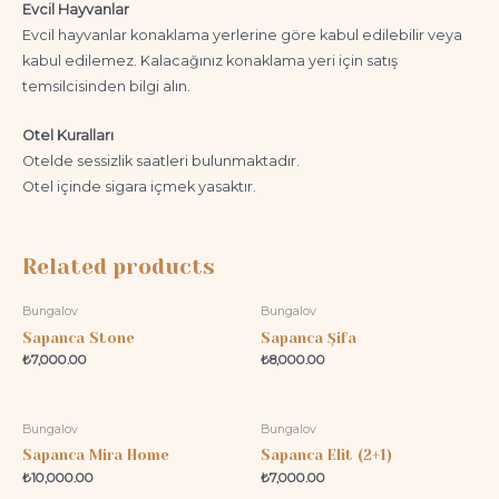
Evcil Hayvanlar
Evcil hayvanlar konaklama yerlerine göre kabul edilebilir veya
kabul edilemez. Kalacağınız konaklama yeri için satış
temsilcisinden bilgi alın.
Otel Kuralları
Otelde sessizlik saatleri bulunmaktadır.
Otel içinde sigara içmek yasaktır.
Related products
Bungalov
Bungalov
Sapanca Stone
Sapanca Şifa
₺
7,000.00
₺
8,000.00
Bungalov
Bungalov
Sapanca Mira Home
Sapanca Elit (2+1)
₺
10,000.00
₺
7,000.00